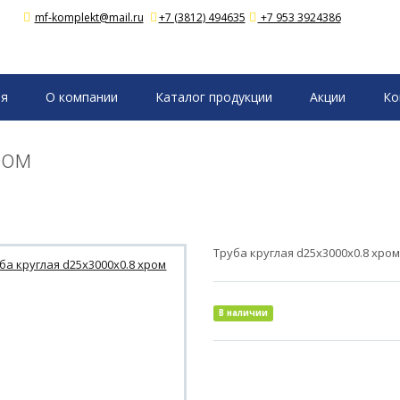
mf-komplekt@mail.ru
+7 (3812) 494635
+7 953 3924386
ая
О компании
Каталог продукции
Акции
Ко
ром
Труба круглая d25x3000x0.8 хром
В наличии